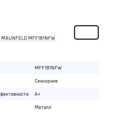
ом MAUNFELD MFF181NFW
MFF181NFW
Сенсорное
ффективности
A+
Металл