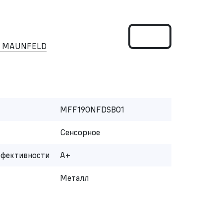
ом MAUNFELD
MFF190NFDSB01
Сенсорное
ффективности
A+
Металл