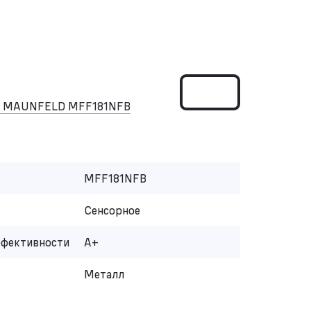
ом MAUNFELD MFF181NFB
MFF181NFB
Сенсорное
ффективности
A+
Металл