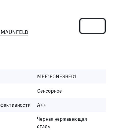
к MAUNFELD
MFF180NFSBE01
Сенсорное
ффективности
A++
Черная нержавеющая
сталь