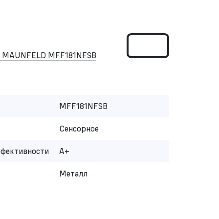
ом MAUNFELD MFF181NFSB
MFF181NFSB
Сенсорное
ффективности
A+
Металл