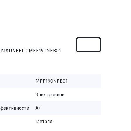
ом MAUNFELD MFF190NFB01
MFF190NFB01
Электронное
ффективности
A+
Металл