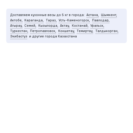
Доставляем кухонные весы до 5 кг в города:
Астана,
Шымкент,
Актобе,
Караганда,
Тараз,
Усть-Каменогорск,
Павлодар,
Атырау,
Семей,
Кызылорда,
Актау,
Костанай,
Уральск,
Туркестан,
Петропавловск,
Кокшетау,
Темиртау,
Талдыкорган,
Экибастуз
и другие города Казахстана