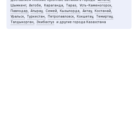
Шымкент,
Актобе,
Караганда,
Тараз,
Усть-Каменогорск,
Павлодар,
Атырау,
Семей,
Кызылорда,
Актау,
Костанай,
Уральск,
Туркестан,
Петропавловск,
Кокшетау,
Темиртау,
Талдыкорган,
Экибастуз
и другие города Казахстана