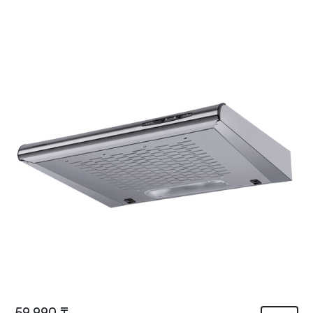
59 990 ₸