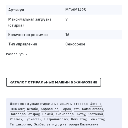
Артикул
MFWM149S
Максимальная загрузка
9
(стирка)
Количество режимов
16
Тип управления
Сенсорное
Развернуть
КАТАЛОГ СТИРАЛЬНЫХ МАШИН В ЖАНАОЗЕНЕ
Доставляем узкие стиральные машины в города:
Астана,
Шымкент,
Актобе,
Караганда,
Тараз,
Усть-Каменогорск,
Павлодар,
Атырау,
Семей,
Кызылорда,
Актау,
Костанай,
Уральск,
Туркестан,
Петропавловск,
Кокшетау,
Темиртау,
Талдыкорган,
Экибастуз
и другие города Казахстана