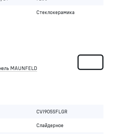
Стеклокерамика
анель MAUNFELD
CVI905SFLGR
Слайдерное