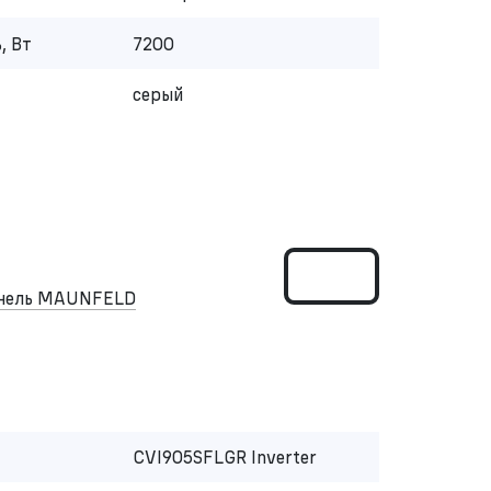
, Вт
7200
серый
анель MAUNFELD
CVI905SFLGR Inverter