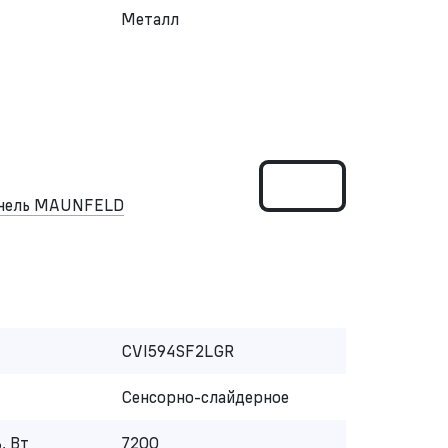
Металл
анель MAUNFELD
CVI594SF2LGR
Сенсорно-слайдерное
, Вт
7200