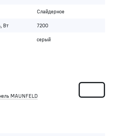
Слайдерное
, Вт
7200
серый
анель MAUNFELD