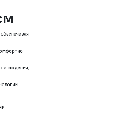
см
 обеспечивая
комфортно
 охлаждения,
нологии
ми