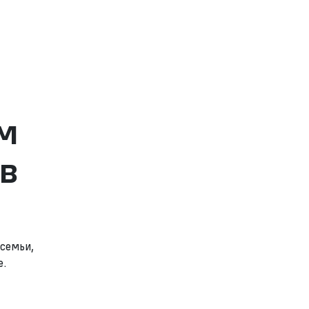
м
в
семьи,
е.