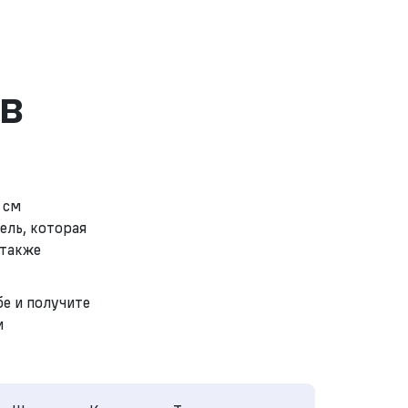
в
 см
ль, которая
 также
е и получите
и