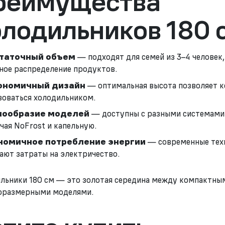
реимущества
олодильников 180 
таточный объем
— подходят для семей из 3–4 человек,
ное распределение продуктов.
ономичный дизайн
— оптимальная высота позволяет 
зоваться холодильником.
нообразие моделей
— доступны с разными системами
чая NoFrost и капельную.
номичное потребление энергии
— современные тех
ают затраты на электричество.
льники 180 см — это золотая середина между компактны
оразмерными моделями.