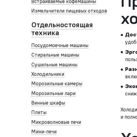
П
Встраиваемые кофемашины
Измельчители пищевых отходов
х
Отдельностоящая
техника
Дос
удоб
Посудомоечные машины
Эрг
Стиральные машины
поль
Сушильные машины
Раз
Холодильники
вклю
Морозильные камеры
Эко
Морозильные лари
сниж
Винные шкафы
Холоди
Плиты
и полн
Микроволновые печи
Мини-печи