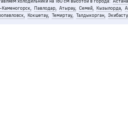
авляем холодильники на 180 см высотой в города:
Астана
-Каменогорск,
Павлодар,
Атырау,
Семей,
Кызылорда,
А
опавловск,
Кокшетау,
Темиртау,
Талдыкорган,
Экибаст