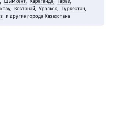
,
Шымкент,
Караганда,
Тараз,
ктау,
Костанай,
Уральск,
Туркестан,
уз
и другие города Казахстана