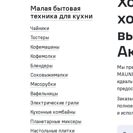
Хо
Малая бытовая
х
техника для кухни
в
Чайники
Тостеры
А
Кофемашины
Кофемолки
Блендеры
Мы пре
MAUNFE
Соковыжималки
идеаль
Мясорубки
предос
Вафельницы
Заказы
Электрические грили
полное
Кухонные комбайны
и испо
Планетарные миксеры
Настольные плитки