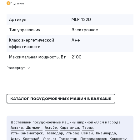
Под заказ
Артикул
MLP-122D
Тип управления
Электронное
Класс энергетической
A++
эффективности
Максимальная мощность, Вт
2100
Развернуть
КАТАЛОГ ПОСУДОМОЕЧНЫХ МАШИН В БАЛХАШЕ
Доставляем посудомоечные машины шириной 60 см в города:
Астана,
Шымкент,
Актобе,
Караганда,
Тараз,
Усть-Каменогорск,
Павлодар,
Атырау,
Семей,
Кызылорда,
Актау,
Костанай,
Уральск,
Туркестан,
Петропавловск,
Кокшетау,