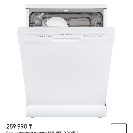
259 990 ₸
Посудомоечная машина MAUNFELD MWF12I