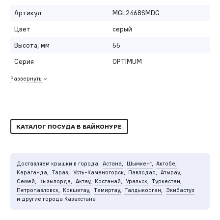
Артикул
MGL2468SMDG
Цвет
серый
Высота, мм
55
Серия
OPTIMUM
Развернуть
КАТАЛОГ ПОСУДА В БАЙКОНУРЕ
Доставляем крышки в города:
Астана,
Шымкент,
Актобе,
Караганда,
Тараз,
Усть-Каменогорск,
Павлодар,
Атырау,
Семей,
Кызылорда,
Актау,
Костанай,
Уральск,
Туркестан,
Петропавловск,
Кокшетау,
Темиртау,
Талдыкорган,
Экибастуз
и другие города Казахстана