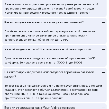
В зависимости от модели мы применяем чугунные решетки высокой
прочности с конструкцией для оптимальной устойчивости посуды
и эмалированные решетки турецкого производителя "Zeniya"
–
Какая толщина закаленного стекла у газовых панелей?
Для безопасности и длительной эксплуатации газовой панели, мы
применяем специальное закаленное стекло со статическим
сопротивлением толщиной от 08 мм до 10 мм.
–
У какой модели есть WOK конфорка и какой она мощности?
Практически на всех моделях газовых панелей применяется WOK
конфорка. Ее мощность составляет от 3000 Вт до 3800Вт.
–
От какого производителя используются горелки на гаазовой
панели?
Во всех газовых панелях Maunfeld мы используем Итальянские горелки
«SABAF», это позволяет добиться долголетней, безотказной работы
продукции MAUNFELD, а также качественного и безопасного
приготовления пищи на варочных панелях.
–
Есть ли у газовых панелях Maunfeld газ контроль