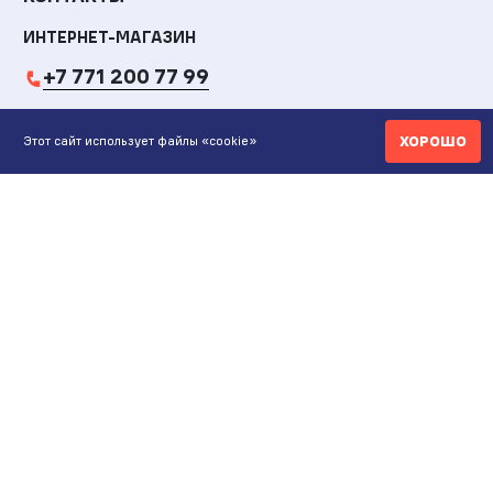
ИНТЕРНЕТ-МАГАЗИН
+7 771 200 77 99
ПН-ВС 9.00-20:00
ХОРОШО
Этот сайт использует файлы «cookie»
shop@maunfeld.kz
ОПТОВЫЕ ПРОДАЖИ
+7 771 200 77 99
ПН-ВС 9:00-20:00
ШОУРУМ АЛМАТЫ
Пр. Жибек Жолы, 135
ул. Кабдолова, 1/8