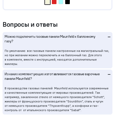
Вопросы и ответы
–
Можно подключить газовые панели Maunfeld к баллонному
газу?
По умолчанию все газовые панели настроенные на магистральный газ,
но при желании можно переключить и на баллонный газ. Для этого
в комплекте, вместе с инструкцией, находятся дополнительные
жиклеры.
–
Из каких комплектующих изготавливаются газовые варочные
панели Maunfeld?
В производстве газовых панелей Maunfeld используются современные
и качественные комплектующие от мировых производителей. Так
например, закаленное стекло от немецкого производителя "Schott",
жиклеры от французского производителя "Sourdillon", сталь и чугун
от немецкого производителя "ThyssenKrupp", а конфорки и газ-
контроль от от итальянского производителя "Sabaf".