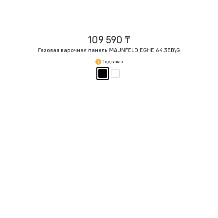
109 590 ₸
Газовая варочная панель MAUNFELD EGHE.64.3EB\G
Под заказ