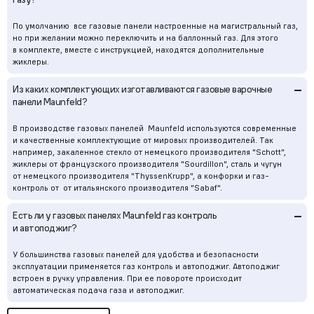
По умолчанию все газовые панели настроенные на магистральный газ,
но при желании можно переключить и на баллонный газ. Для этого
в комплекте, вместе с инструкцией, находятся дополнительные
жиклеры.
–
Из каких комплектующих изготавливаются газовые варочные
панели Maunfeld?
В производстве газовых панелей Maunfeld используются современные
и качественные комплектующие от мировых производителей. Так
например, закаленное стекло от немецкого производителя "Schott",
жиклеры от французского производителя "Sourdillon", сталь и чугун
от немецкого производителя "ThyssenKrupp", а конфорки и газ-
контроль от от итальянского производителя "Sabaf".
–
Есть ли у газовых панелях Maunfeld газ контроль
и автоподжиг?
У большинства газовых панелей для удобства и безопасности
эксплуатации применяется газ контроль и автоподжиг. Автоподжиг
встроен в ручку управления. При ее повороте происходит
автоматическая подача газа и автоподжиг.