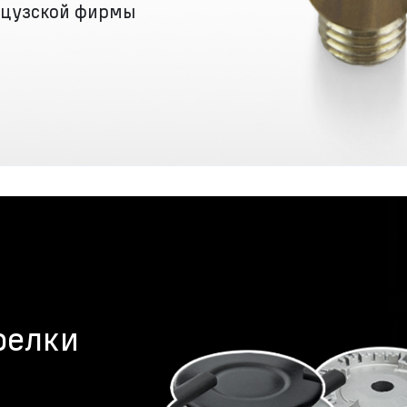
нцузской фирмы
релки