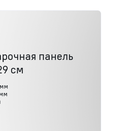
арочная панель
29 см
 мм
 мм
м