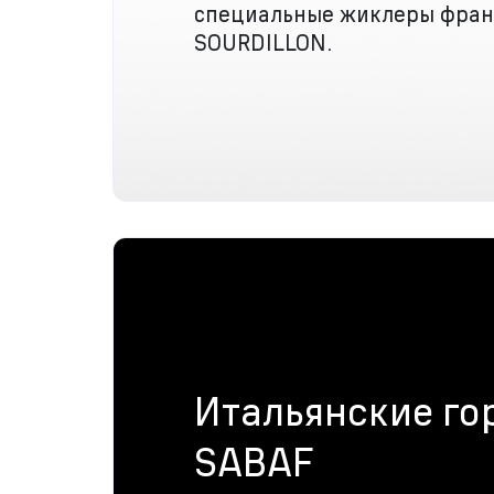
специальные жиклеры фра
SOURDILLON.
Итальянские го
SABAF