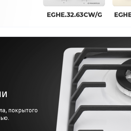
ли
ла, покрытого
ью.