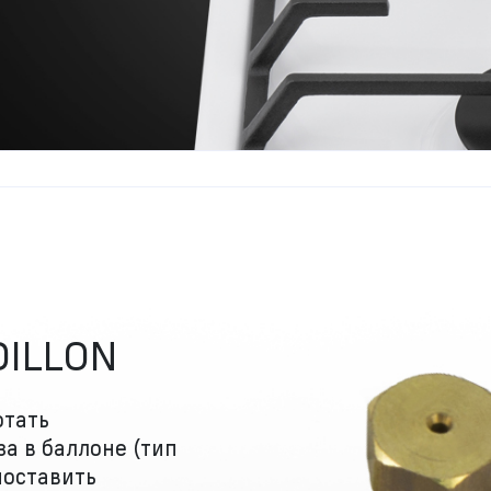
DILLON
отать
за в баллоне (тип
поставить