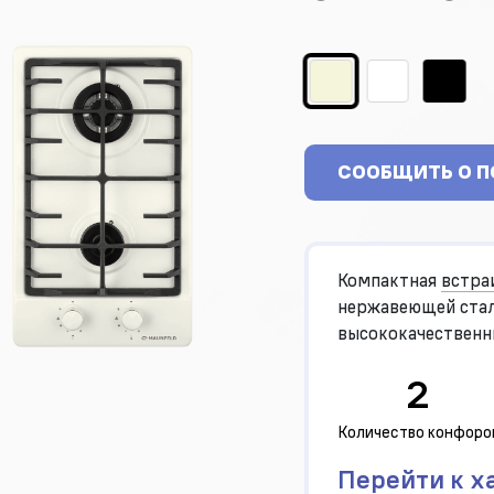
СООБЩИТЬ О 
Компактная
встра
нержавеющей стал
высококачественн
WOK-конфорка с д
2
Количество конфоро
Перейти к х