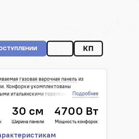
КП
ПОСТУПЛЕНИИ
иваемая газовая варочная панель
из
и. Конфорки укомплектованы
Подробнее
ыми итальянскими горелками «Sabaf».
войным пламенем мощностью 3000 Вт.
30 см
4700 Вт
к
Ширина панели
Мощность конфорок
арактеристикам