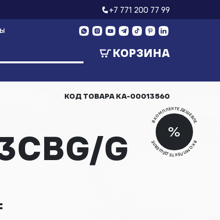
+7 771 200 77 99
ТЫ
КОРЗИНА
КОД ТОВАРА
КА-00013560
В КОМПЛЕКТЕ ДЕШЕВЛЕ
Скид
%
3CBG/G
Скид
В КОМПЛЕКТЕ ДЕШЕВЛЕ
₸