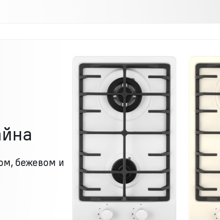
айна
ом, бежевом и