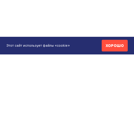
ХОРОШО
Этот сайт использует файлы «cookie»
КОНТАКТЫ
ИНТЕРНЕТ-МАГАЗИН
+7 771 200 77 99
ПН-ВС 9.00-20:00