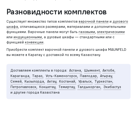
Разновидности комплектов
Существует множество типов комплектов
варочной панели
и
духового
шкафа
, отличающихся размерами, материалами и дополнительными
функциями. Варочные панели могут быть
газовыми
,
электрическими
или
индукционными
, а духовые шкафы — стандартными или с
функцией
конвекции
.
Приобрести комплект варочной панели и духового шкафа MAUNFELD
вы можете в Каратау с доставкой по всему Казахстану.
Доставляем комплекты в города:
Астана,
Шымкент,
Актобе,
Караганда,
Тараз,
Усть-Каменогорск,
Павлодар,
Атырау,
Семей,
Кызылорда,
Актау,
Костанай,
Уральск,
Туркестан,
Петропавловск,
Кокшетау,
Темиртау,
Талдыкорган,
Экибастуз
и другие города Казахстана