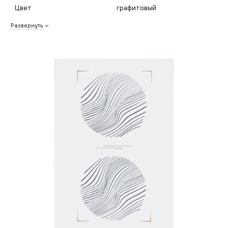
Цвет
графитовый
Развернуть