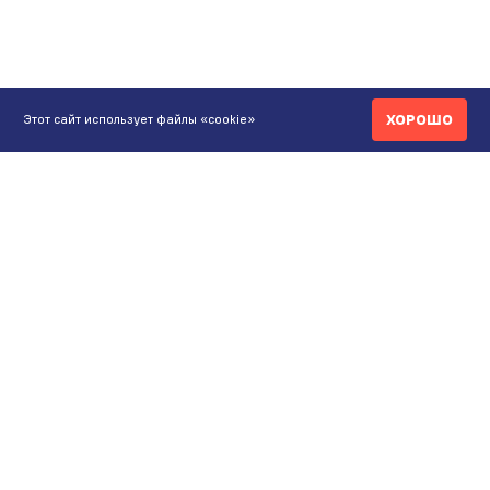
ХОРОШО
Этот сайт использует файлы «cookie»
КОНТАКТЫ
ИНТЕРНЕТ-МАГАЗИН
+7 771 200 77 99
ПН-ВС 9.00-20:00
shop@maunfeld.kz