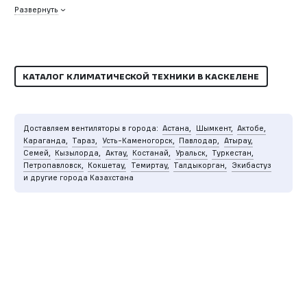
Развернуть
КАТАЛОГ КЛИМАТИЧЕСКОЙ ТЕХНИКИ В КАСКЕЛЕНЕ
Доставляем вентиляторы в города:
Астана,
Шымкент,
Актобе,
Караганда,
Тараз,
Усть-Каменогорск,
Павлодар,
Атырау,
Семей,
Кызылорда,
Актау,
Костанай,
Уральск,
Туркестан,
Петропавловск,
Кокшетау,
Темиртау,
Талдыкорган,
Экибастуз
и другие города Казахстана