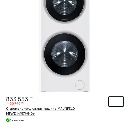
833 553 ₸
1 190 790 ₸
Стирально-сушильная машина MAUNFELD
MFWD14157WH06
В наличии