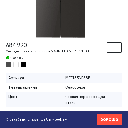
684 990 ₸
Холодильник с инвертором MAUNFELD MFF183NFSBE
В наличии
Артикул
MFF183NFSBE
Тип управления
Сенсорное
Цвет
черная нержавеющая
сталь
Глубина, мм
630
ХОРОШО
Этот сайт использует файлы «cookie»
Развернуть