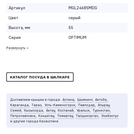
Артикул
MGL2468SMDG
Цвет
серый
Высота, мм
55
Серия
OPTIMUM
Развернуть
КАТАЛОГ ПОСУДА В ШАЛКАРЕ
Доставляем крышки в города:
Астана,
Шымкент,
Актобе,
Караганда,
Тараз,
Усть-Каменогорск,
Павлодар,
Атырау,
Семей,
Кызылорда,
Актау,
Костанай,
Уральск,
Туркестан,
Петропавловск,
Кокшетау,
Темиртау,
Талдыкорган,
Экибастуз
и другие города Казахстана