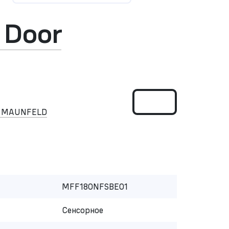
 Door
к MAUNFELD
MFF180NFSBE01
Сенсорное