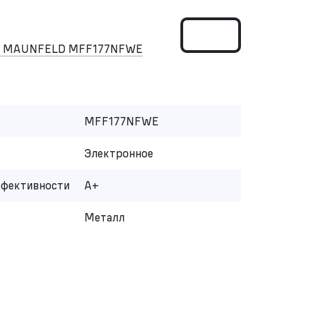
ом MAUNFELD MFF177NFWE
MFF177NFWE
Электронное
ффективности
A+
Металл