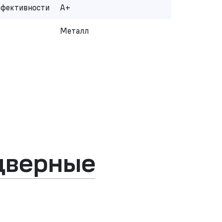
ффективности
A+
Металл
дверные