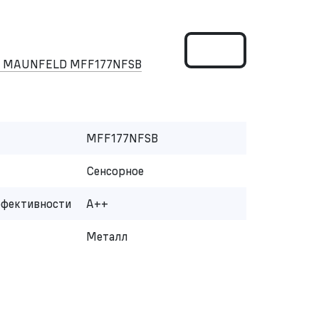
ом MAUNFELD MFF177NFSB
MFF177NFSB
Сенсорное
ффективности
A++
Металл