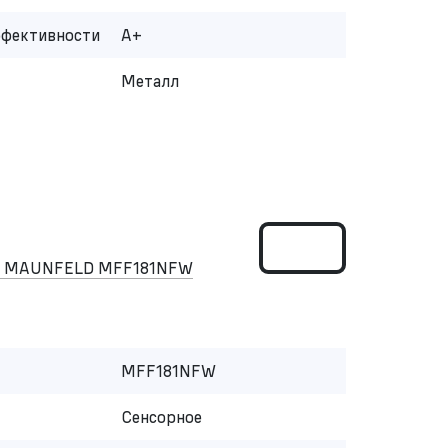
ффективности
A+
Металл
ом MAUNFELD MFF181NFW
MFF181NFW
Сенсорное