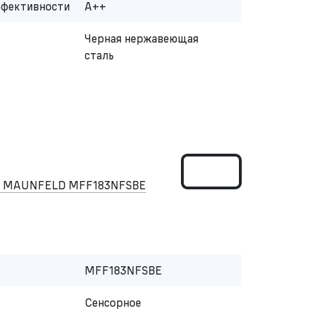
ффективности
A++
Черная нержавеющая
сталь
ом MAUNFELD MFF183NFSBE
MFF183NFSBE
Сенсорное