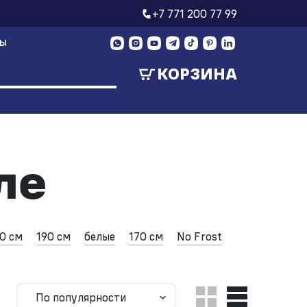
+7 771 200 77 99
ТЫ
КОРЗИНА
ле
0 см
190 см
белые
170 см
No Frost
По популярности