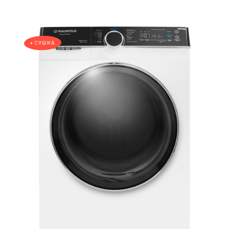
+СУШКА