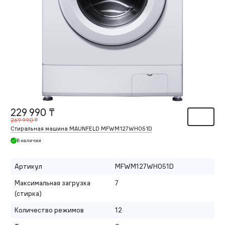
229 990 ₸
269 990 ₸
Стиральная машина MAUNFELD MFWM127WH051D
В наличии
Артикул
MFWM127WH051D
Максимальная загрузка
7
(стирка)
Количество режимов
12