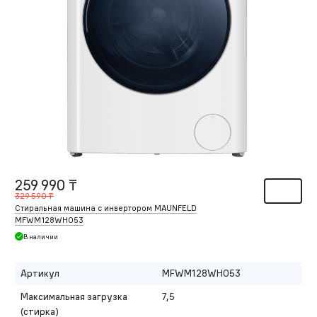
259 990 ₸
329 590 ₸
Стиральная машина c инвертором MAUNFELD
MFWM128WH053
В наличии
Артикул
MFWM128WH053
Максимальная загрузка
7,5
(стирка)