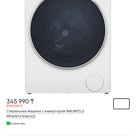
345 990 ₸
379 990 ₸
Стиральная машина c инвертором MAUNFELD
MFWM1410WH02
В наличии