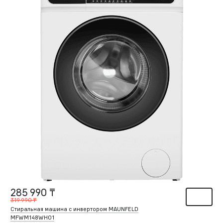
285 990 ₸
319 990 ₸
Стиральная машина c инвертором MAUNFELD
MFWM148WH01