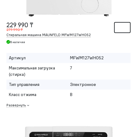
229 990 ₸
279 990 ₸
Стиральная машина MAUNFELD MFWM127WH052
В наличии
Артикул
MFWM127WH052
Максимальная загрузка
7
(стирка)
Тип управления
Электронное
Класс отжима
B
Развернуть