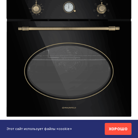
269 990 ₸
ХОРОШО
Этот сайт использует файлы «cookie»
Шкаф духовой электрический MAUNFELD
EOEFG.566RBG.RT