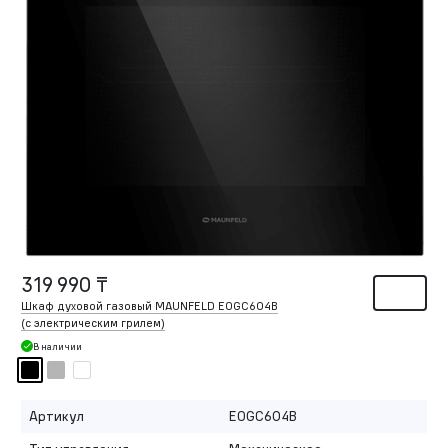
319 990 ₸
Шкаф духовой газовый MAUNFELD EOGC604B
(с электрическим грилем)
В наличии
Артикул
EOGC604B