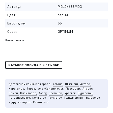
Артикул
MGL2468SMDG
Цвет
серый
Высота, мм
55
Серия
OPTIMUM
Развернуть
КАТАЛОГ ПОСУДА В ЖЕТЫСАЕ
Доставляем крышки в города:
Астана,
Шымкент,
Актобе,
Караганда,
Тараз,
Усть-Каменогорск,
Павлодар,
Атырау,
Семей,
Кызылорда,
Актау,
Костанай,
Уральск,
Туркестан,
Петропавловск,
Кокшетау,
Темиртау,
Талдыкорган,
Экибастуз
и другие города Казахстана