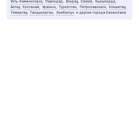
Усть-Каменогорск,
Павлодар,
Атырау,
Семей,
Кызылорда,
Актау,
Костанай,
Уральск,
Туркестан,
Петропавловск,
Кокшетау,
Темиртау,
Талдыкорган,
Экибастуз
и другие города Казахстана