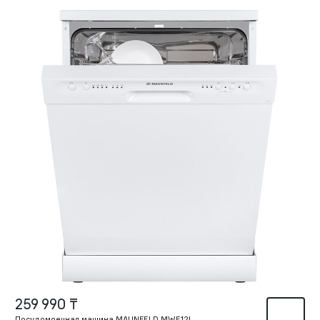
259 990 ₸
Посудомоечная машина MAUNFELD MWF12I