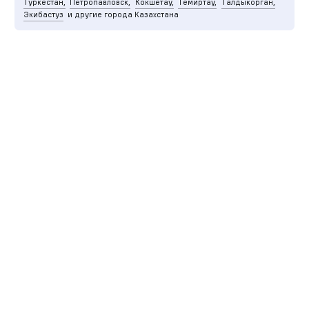
Туркестан,
Петропавловск,
Кокшетау,
Темиртау,
Талдыкорган,
Экибастуз
и другие города Казахстана