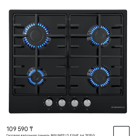
109 590 ₸
Газовая варочная панель MAUNFELD EGHE.64.3EB\G