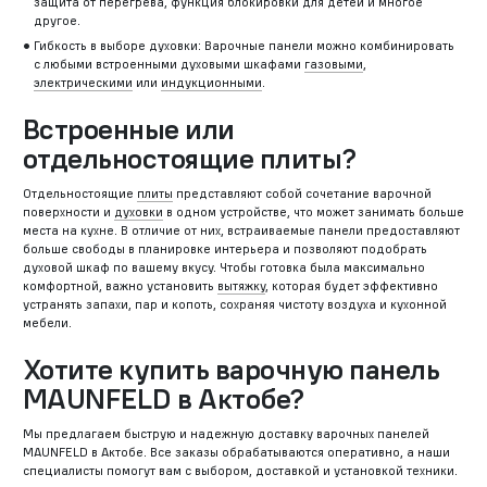
защита от перегрева, функция блокировки для детей и многое
другое.
Гибкость в выборе духовки: Варочные панели можно комбинировать
с любыми встроенными духовыми шкафами
газовыми
,
электрическими
или
индукционными
.
Встроенные или
отдельностоящие плиты?
Отдельностоящие
плиты
представляют собой сочетание варочной
поверхности и
духовки
в одном устройстве, что может занимать больше
места на кухне. В отличие от них, встраиваемые панели предоставляют
больше свободы в планировке интерьера и позволяют подобрать
духовой шкаф по вашему вкусу. Чтобы готовка была максимально
комфортной, важно установить
вытяжку
, которая будет эффективно
устранять запахи, пар и копоть, сохраняя чистоту воздуха и кухонной
мебели.
Хотите купить варочную панель
MAUNFELD в Актобе?
Мы предлагаем быструю и надежную доставку варочных панелей
MAUNFELD в Актобе. Все заказы обрабатываются оперативно, а наши
специалисты помогут вам с выбором, доставкой и установкой техники.