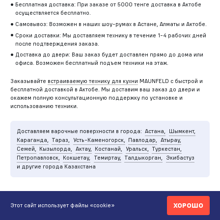
Бесплатная доставка: При заказе от 5000 тенге доставка в Актобе
осуществляется бесплатно.
Самовывоз: Возможен в наших шоу-румах в Астане, Алматы и Актобе.
Сроки доставки: Мы доставляем технику в течение 1-4 рабочих дней
после подтверждения заказа.
Доставка до двери: Ваш заказ будет доставлен прямо до дома или
офиса. Возможен бесплатный подъем техники на этаж.
Заказывайте
встраиваемую технику для кухни
MAUNFELD с быстрой и
бесплатной доставкой в Актобе. Мы доставим ваш заказ до двери и
окажем полную консультационную поддержку по установке и
использованию техники.
Доставляем варочные поверхности в города:
Астана,
Шымкент,
Караганда,
Тараз,
Усть-Каменогорск,
Павлодар,
Атырау,
Семей,
Кызылорда,
Актау,
Костанай,
Уральск,
Туркестан,
Петропавловск,
Кокшетау,
Темиртау,
Талдыкорган,
Экибастуз
и другие города Казахстана
ХОРОШО
Этот сайт использует файлы «cookie»