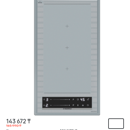
143 672 ₸
165 990 ₸