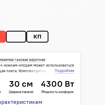
КП
иваемая газовая варочная
я 4 ножкам-опорам может использоваться
Подробнее
щая плита. Комплектуется
ыми итальянскими горелками SABAF.
30 см
4300 Вт
к
Ширина панели
Мощность конфорок
арактеристикам