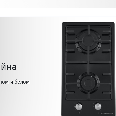
айна
ном и белом