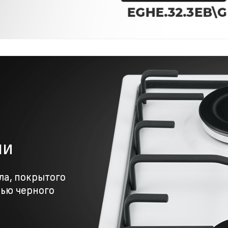
ли
ла, покрытого
ью черного