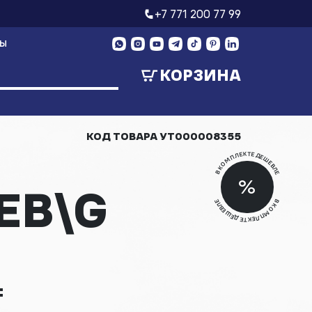
+7 771 200 77 99
ТЫ
КОРЗИНА
КОД ТОВАРА
УТ000008355
В КОМПЛЕКТЕ ДЕШЕВЛЕ
Скид
%
EB\G
Скид
В КОМПЛЕКТЕ ДЕШЕВЛЕ
₸