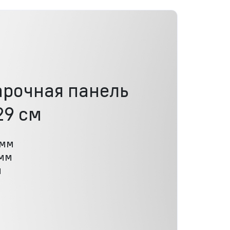
арочная панель
29 см
 мм
 мм
м