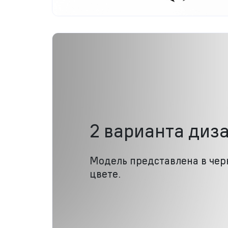
2 варианта диз
Модель представлена в чер
цвете.