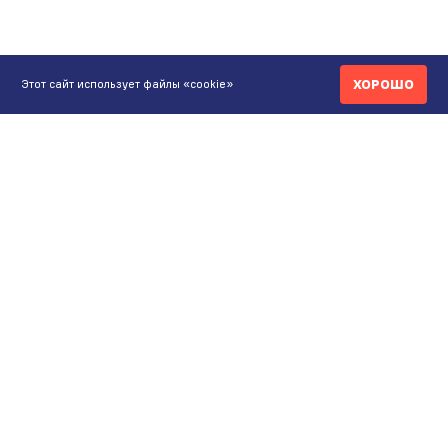
ХОРОШО
Этот сайт использует файлы «cookie»
КОНТАКТЫ
ИНТЕРНЕТ-МАГАЗИН
+7 771 200 77 99
ПН-ВС 9.00-20:00
shop@maunfeld.kz
ОПТОВЫЕ ПРОДАЖИ