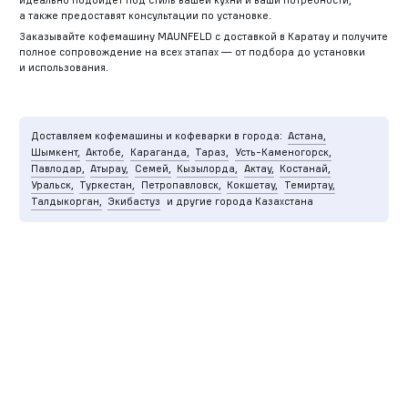
а также предоставят консультации по установке.
Заказывайте кофемашину MAUNFELD с доставкой в Каратау и получите
полное сопровождение на всех этапах — от подбора до установки
и использования.
Доставляем кофемашины и кофеварки в города:
Астана,
Шымкент,
Актобе,
Караганда,
Тараз,
Усть-Каменогорск,
Павлодар,
Атырау,
Семей,
Кызылорда,
Актау,
Костанай,
Уральск,
Туркестан,
Петропавловск,
Кокшетау,
Темиртау,
Талдыкорган,
Экибастуз
и другие города Казахстана