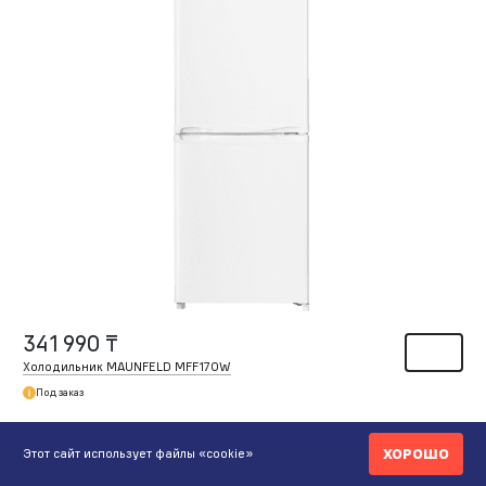
341 990 ₸
Холодильник MAUNFELD MFF170W
Под заказ
Артикул
MFF170W
ХОРОШО
Этот сайт использует файлы «cookie»
Тип управления
Механическое