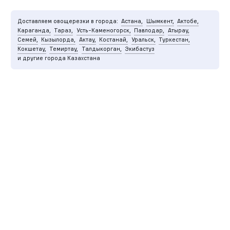
Доставляем овощерезки в города:
Астана,
Шымкент,
Актобе,
Караганда,
Тараз,
Усть-Каменогорск,
Павлодар,
Атырау,
Семей,
Кызылорда,
Актау,
Костанай,
Уральск,
Туркестан,
Кокшетау,
Темиртау,
Талдыкорган,
Экибастуз
и другие города Казахстана