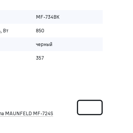
MF-734BK
, Вт
850
черный
357
ипа MAUNFELD MF-724S