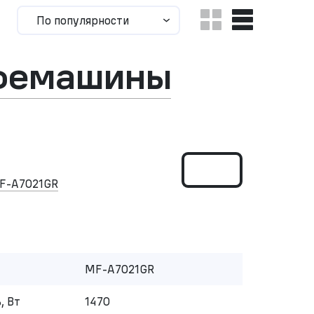
По популярности
офемашины
F-A7021GR
MF-A7021GR
, Вт
1470