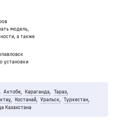
ров
ать модель,
ности, а также
опавловск
до установки
,
Актобе,
Караганда,
Тараз,
ктау,
Костанай,
Уральск,
Туркестан,
да Казахстана