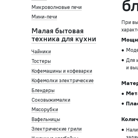
б
Микроволновые печи
Мини-печи
При вы
характ
Малая бытовая
техника для кухни
Мощн
Моде
Чайники
Для 
Тостеры
и вы
Кофемашины и кофеварки
Кофемолки электрические
Матер
Блендеры
Мет
Соковыжималки
Пла
Мясорубки
Вафельницы
Колич
Электрические грили
Нали
зада