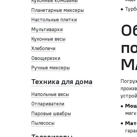
Кухонные комбайны
Турб
Планетарные миксеры
Настольные плитки
О
Мультиварки
Кухонные весы
п
Хлебопечи
M
Овощерезки
Ручные миксеры
Техника для дома
Погруж
произв
Напольные весы
устрой
Отпариватели
Мощ
мягк
Паровые швабры
Пылесосы
Мат
гара