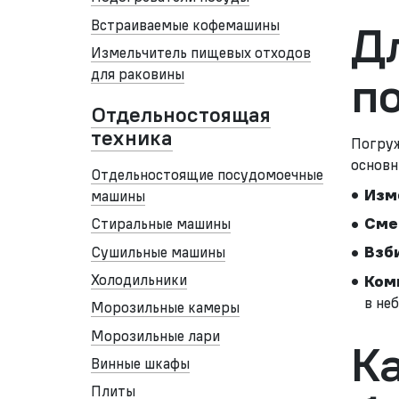
Встраиваемые кофемашины
Д
Измельчитель пищевых отходов
для раковины
п
Отдельностоящая
техника
Погруж
основн
Отдельностоящие посудомоечные
Изм
машины
Сме
Стиральные машины
Сушильные машины
Взб
Холодильники
Ком
в не
Морозильные камеры
Морозильные лари
К
Винные шкафы
Плиты