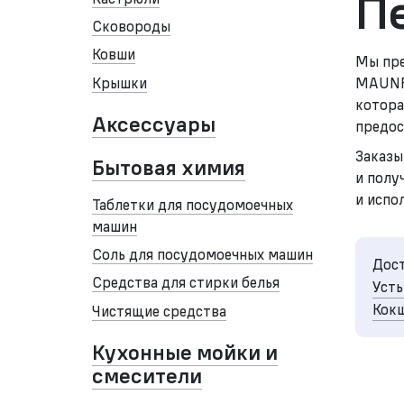
П
Сковороды
Ковши
Мы пре
Крышки
MAUNFE
котора
Аксессуары
предос
Заказы
Бытовая химия
и полу
и испо
Таблетки для посудомоечных
машин
Соль для посудомоечных машин
Дост
Средства для стирки белья
Усть
Кокш
Чистящие средства
Кухонные мойки и
смесители