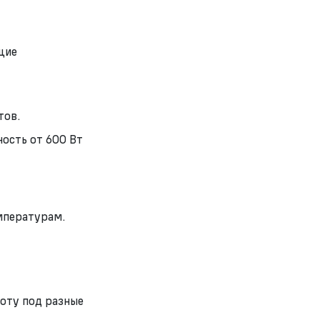
щие
тов.
ость от 600 Вт
емпературам.
боту под разные