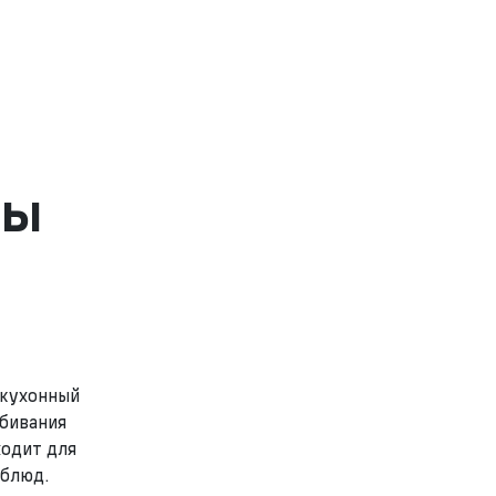
ры
 кухонный
збивания
одит для
 блюд.