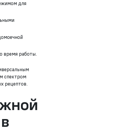
режимом для
льными
удомоечной
о время работы.
иверсальным
им спектром
ых рецептов.
ужной
 в