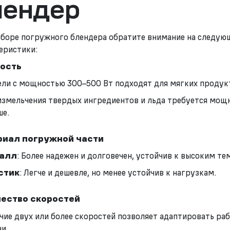
лендер
боре погружного блендера обратите внимание на следую
еристики:
ость
ли с мощностью 300–500 Вт подходят для мягких продук
измельчения твердых ингредиентов и льда требуется мощн
ше.
иал погружной части
алл
: Более надежен и долговечен, устойчив к высоким т
стик
: Легче и дешевле, но менее устойчив к нагрузкам.
ество скоростей
чие двух или более скоростей позволяет адаптировать ра
чи.