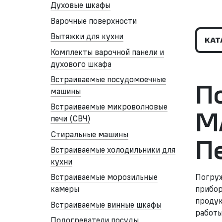
Духовые шкафы
Варочные поверхности
Вытяжки для кухни
КАТ
Комплекты варочной панели и
духового шкафа
Встраиваемые посудомоечные
П
машины
Встраиваемые микроволновые
M
печи (СВЧ)
Стиральные машины
П
Встраиваемые холодильники для
кухни
Погруж
Встраиваемые морозильные
прибор
камеры
продук
Встраиваемые винные шкафы
работы
Подогреватели посуды