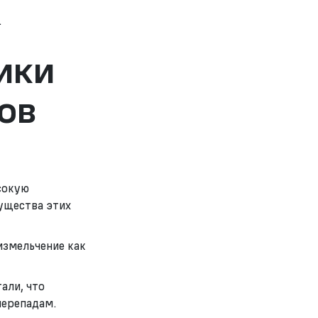
.
ики
ов
сокую
ущества этих
 измельчение как
али, что
перепадам.