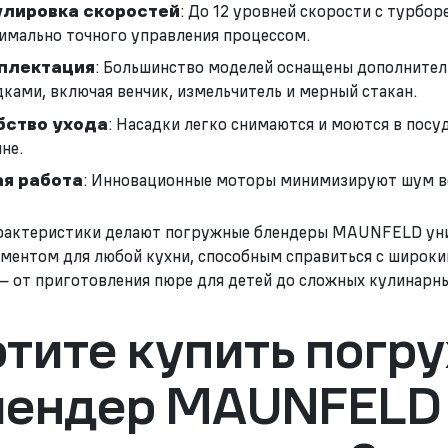
улировка скоростей
: До 12 уровней скорости с турбо
имально точного управления процессом.
плектация
: Большинство моделей оснащены дополните
дками, включая венчик, измельчитель и мерный стакан.
бство ухода
: Насадки легко снимаются и моются в пос
не.
ая работа
: Инновационные моторы минимизируют шум в
рактеристики делают погружные блендеры MAUNFELD ун
ментом для любой кухни, способным справиться с широк
— от приготовления пюре для детей до сложных кулинарн
отите купить погр
лендер MAUNFELD