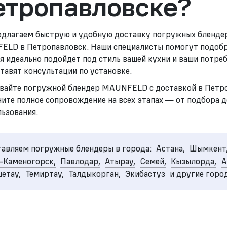
етропавловске?
длагаем быструю и удобную доставку погружных бленде
LD в Петропавловск. Наши специалисты помогут подобр
я идеально подойдет под стиль вашей кухни и ваши потреб
тавят консультации по установке.
вайте погружной блендер MAUNFELD с доставкой в Петр
чите полное сопровождение на всех этапах — от подбора 
льзования.
авляем погружные блендеры в города:
Астана,
Шымкент
-Каменогорск,
Павлодар,
Атырау,
Семей,
Кызылорда,
А
етау,
Темиртау,
Талдыкорган,
Экибастуз
и другие горо