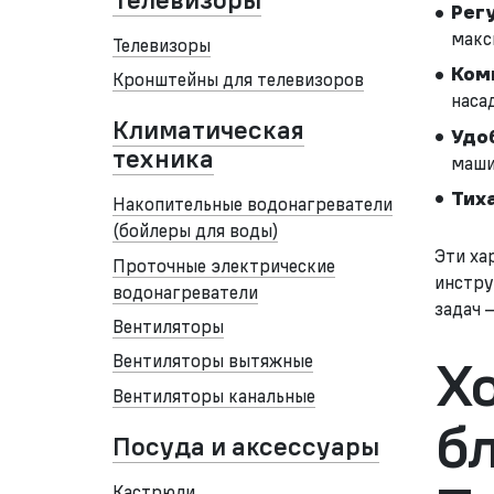
Телевизоры
Рег
макс
Телевизоры
Ком
Кронштейны для телевизоров
наса
Климатическая
Удо
техника
маши
Тих
Накопительные водонагреватели
(бойлеры для воды)
Эти ха
Проточные электрические
инстру
водонагреватели
задач 
Вентиляторы
Х
Вентиляторы вытяжные
Вентиляторы канальные
б
Посуда и аксессуары
Кастрюли