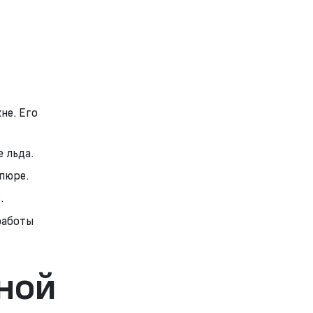
не. Его
 льда.
 пюре.
.
работы
ной