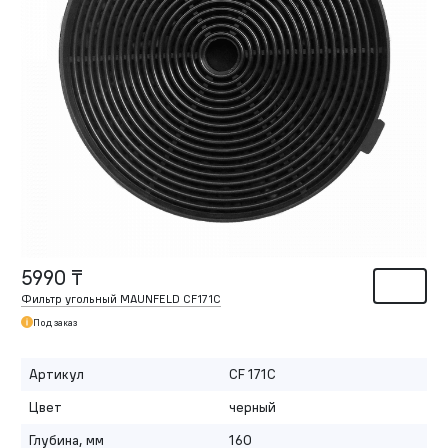
5990 ₸
Фильтр угольный MAUNFELD CF171С
Под заказ
Артикул
CF 171С
Цвет
черный
Глубина, мм
160