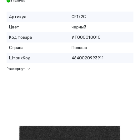
В наличии
Артикул
CF172C
Цвет
черный
Код товара
УТ000010010
Страна
Польша
ШтрихКод
4640020993911
Развернуть