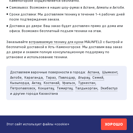
Каменогорске осуществляется бесплатно.
Самовывоз: Возможен в наших шоу-румах в Астане, Алматы и Актобе.
Сроки доставки: Мы доставляем технику в течение 1-4 рабочих дней
после подтверждения заказа.
Доставка до двери: Ваш заказ будет доставлен прямо до дома или
офиса. Возможен бесплатный подъем техники на этаж.
Заказывайте
встраиваемую технику для кухни
MAUNFELD с быстрой и
бесплатной доставкой в Усть-Каменогорске. Мы доставим ваш заказ
до двери и окажем полную консультационную поддержку по
установке и использованию техники.
Доставляем варочные поверхности в города:
Астана,
Шымкент,
Актобе,
Караганда,
Тараз,
Павлодар,
Атырау,
Семей,
Кызылорда,
Актау,
Костанай,
Уральск,
Туркестан,
Петропавловск,
Кокшетау,
Темиртау,
Талдыкорган,
Экибастуз
и другие города Казахстана
ХОРОШО
Этот сайт использует файлы «cookie»