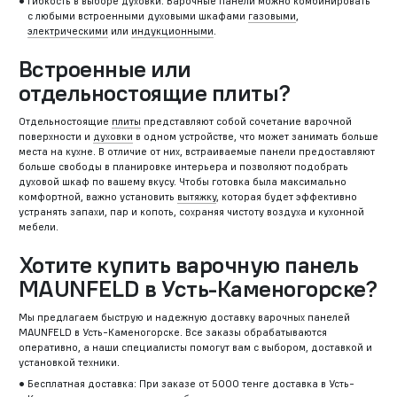
Гибкость в выборе духовки: Варочные панели можно комбинировать
с любыми встроенными духовыми шкафами
газовыми
,
электрическими
или
индукционными
.
Встроенные или
отдельностоящие плиты?
Отдельностоящие
плиты
представляют собой сочетание варочной
поверхности и
духовки
в одном устройстве, что может занимать больше
места на кухне. В отличие от них, встраиваемые панели предоставляют
больше свободы в планировке интерьера и позволяют подобрать
духовой шкаф по вашему вкусу. Чтобы готовка была максимально
комфортной, важно установить
вытяжку
, которая будет эффективно
устранять запахи, пар и копоть, сохраняя чистоту воздуха и кухонной
мебели.
Хотите купить варочную панель
MAUNFELD в Усть-Каменогорске?
Мы предлагаем быструю и надежную доставку варочных панелей
MAUNFELD в Усть-Каменогорске. Все заказы обрабатываются
оперативно, а наши специалисты помогут вам с выбором, доставкой и
установкой техники.
Бесплатная доставка: При заказе от 5000 тенге доставка в Усть-