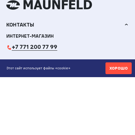
КОНТАКТЫ
ИНТЕРНЕТ-МАГАЗИН
+7 771 200 77 99
ПН-ВС 9.00-20:00
ХОРОШО
Этот сайт использует файлы «cookie»
shop@maunfeld.kz
ОПТОВЫЕ ПРОДАЖИ
+7 771 200 77 99
ПН-ВС 9:00-20:00
ШОУРУМ АЛМАТЫ