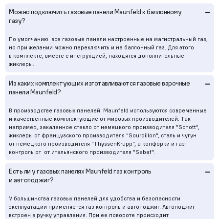
–
Можно подключить газовые панели Maunfeld к баллонному
газу?
По умолчанию все газовые панели настроенные на магистральный газ,
но при желании можно переключить и на баллонный газ. Для этого
в комплекте, вместе с инструкцией, находятся дополнительные
жиклеры.
–
Из каких комплектующих изготавливаются газовые варочные
панели Maunfeld?
В производстве газовых панелей Maunfeld используются современные
и качественные комплектующие от мировых производителей. Так
например, закаленное стекло от немецкого производителя "Schott",
жиклеры от французского производителя "Sourdillon", сталь и чугун
от немецкого производителя "ThyssenKrupp", а конфорки и газ-
контроль от от итальянского производителя "Sabaf".
–
Есть ли у газовых панелях Maunfeld газ контроль
и автоподжиг?
У большинства газовых панелей для удобства и безопасности
эксплуатации применяется газ контроль и автоподжиг. Автоподжиг
встроен в ручку управления. При ее повороте происходит