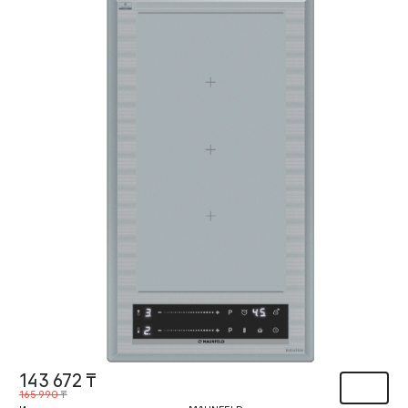
143 672 ₸
165 990 ₸