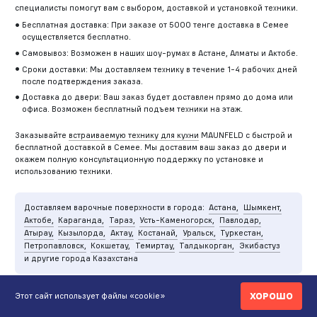
специалисты помогут вам с выбором, доставкой и установкой техники.
Бесплатная доставка: При заказе от 5000 тенге доставка в Семее
осуществляется бесплатно.
Самовывоз: Возможен в наших шоу-румах в Астане, Алматы и Актобе.
Сроки доставки: Мы доставляем технику в течение 1-4 рабочих дней
после подтверждения заказа.
Доставка до двери: Ваш заказ будет доставлен прямо до дома или
офиса. Возможен бесплатный подъем техники на этаж.
Заказывайте
встраиваемую технику для кухни
MAUNFELD с быстрой и
бесплатной доставкой в Семее. Мы доставим ваш заказ до двери и
окажем полную консультационную поддержку по установке и
использованию техники.
Доставляем варочные поверхности в города:
Астана,
Шымкент,
Актобе,
Караганда,
Тараз,
Усть-Каменогорск,
Павлодар,
Атырау,
Кызылорда,
Актау,
Костанай,
Уральск,
Туркестан,
Петропавловск,
Кокшетау,
Темиртау,
Талдыкорган,
Экибастуз
и другие города Казахстана
ХОРОШО
Этот сайт использует файлы «cookie»