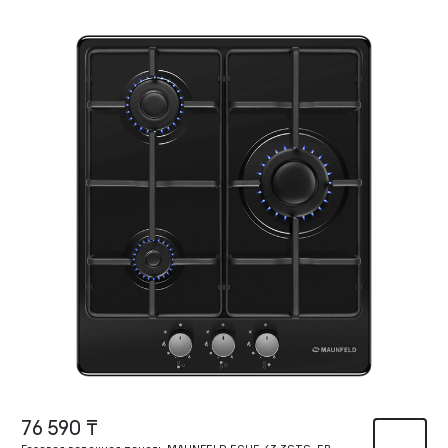
76 590 ₸