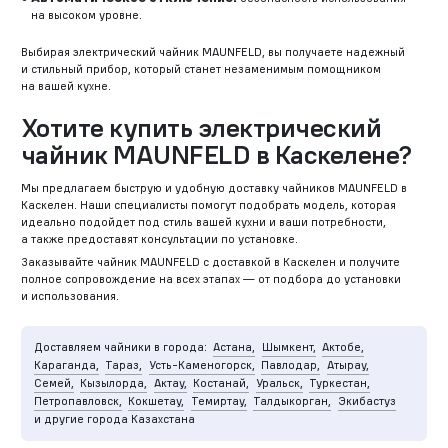
на высоком уровне.
Выбирая электрический чайник MAUNFELD, вы получаете надежный
и стильный прибор, который станет незаменимым помощником
на вашей кухне.
Хотите купить электрический
чайник MAUNFELD в Каскелене?
Мы предлагаем быструю и удобную доставку чайников MAUNFELD в
Каскелен. Наши специалисты помогут подобрать модель, которая
идеально подойдет под стиль вашей кухни и ваши потребности,
а также предоставят консультации по установке.
Заказывайте чайник MAUNFELD с доставкой в Каскелен и получите
полное сопровождение на всех этапах — от подбора до установки
и использования.
Доставляем чайники в города:
Астана,
Шымкент,
Актобе,
Караганда,
Тараз,
Усть-Каменогорск,
Павлодар,
Атырау,
Семей,
Кызылорда,
Актау,
Костанай,
Уральск,
Туркестан,
Петропавловск,
Кокшетау,
Темиртау,
Талдыкорган,
Экибастуз
и другие города Казахстана