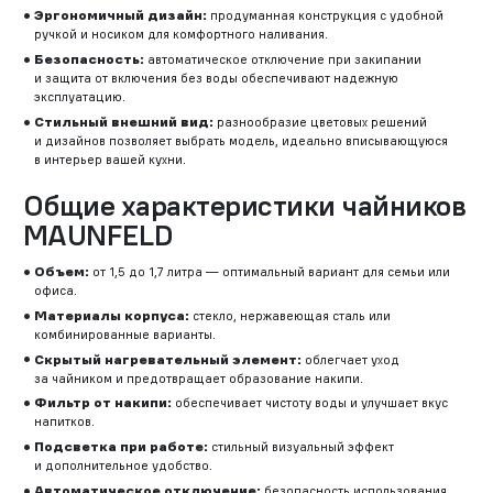
Эргономичный дизайн:
продуманная конструкция с удобной
ручкой и носиком для комфортного наливания.
Безопасность:
автоматическое отключение при закипании
и защита от включения без воды обеспечивают надежную
эксплуатацию.
Стильный внешний вид:
разнообразие цветовых решений
и дизайнов позволяет выбрать модель, идеально вписывающуюся
в интерьер вашей кухни.
Общие характеристики чайников
MAUNFELD
Объем:
от 1,5 до 1,7 литра — оптимальный вариант для семьи или
офиса.
Материалы корпуса:
стекло, нержавеющая сталь или
комбинированные варианты.
Скрытый нагревательный элемент:
облегчает уход
за чайником и предотвращает образование накипи.
Фильтр от накипи:
обеспечивает чистоту воды и улучшает вкус
напитков.
Подсветка при работе:
стильный визуальный эффект
и дополнительное удобство.
Автоматическое отключение:
безопасность использования