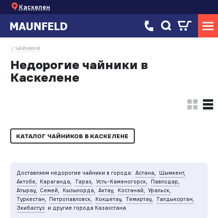
Каскелен
ЧАЙНИКИ
Недорогие чайники в
Каскелене
КАТАЛОГ ЧАЙНИКОВ В КАСКЕЛЕНЕ
Доставляем недорогие чайники в города:
Астана,
Шымкент,
Актобе,
Караганда,
Тараз,
Усть-Каменогорск,
Павлодар,
Атырау,
Семей,
Кызылорда,
Актау,
Костанай,
Уральск,
Туркестан,
Петропавловск,
Кокшетау,
Темиртау,
Талдыкорган,
Экибастуз
и другие города Казахстана