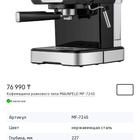
76 990 ₸
Кофемашина рожкового типа MAUNFELD MF-724S
В наличии
Артикул
MF-724S
Цвет
нержавеющая сталь
Глубина, мм
227