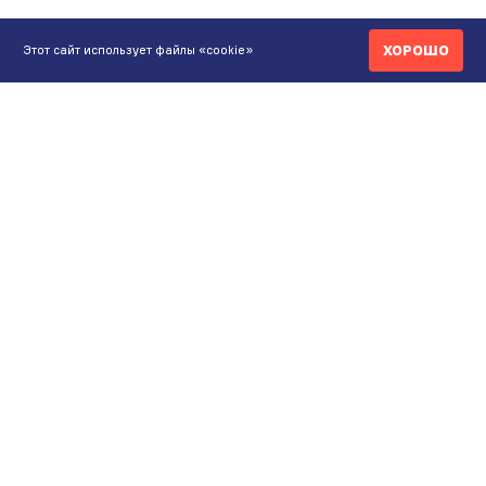
ХОРОШО
Этот сайт использует файлы «cookie»
КОНТАКТЫ
ИНТЕРНЕТ-МАГАЗИН
+7 771 200 77 99
ПН-ВС 9.00-20:00
shop@maunfeld.kz
ОПТОВЫЕ ПРОДАЖИ
+7 771 200 77 99