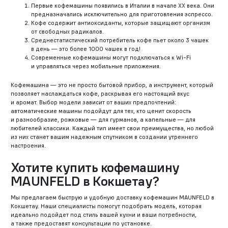
Первые кофемашины появились в Италии в начале XX века. Они
предназначались исключительно для приготовления эспрессо.
Кофе содержит антиоксиданты, которые защищают организм
от свободных радикалов.
Среднестатистический потребитель кофе пьет около 3 чашек
в день — это более 1000 чашек в год!
Современные кофемашины могут подключаться к Wi-Fi
и управляться через мобильные приложения.
Кофемашина — это не просто бытовой прибор, а инструмент, который
позволяет наслаждаться кофе, раскрывая его настоящий вкус
и аромат. Выбор модели зависит от ваших предпочтений:
автоматические машины подойдут для тех, кто ценит скорость
и разнообразие, рожковые — для гурманов, а капельные — для
любителей классики. Каждый тип имеет свои преимущества, но любой
из них станет вашим надежным спутником в создании утреннего
настроения.
Хотите купить кофемашину
MAUNFELD в Кокшетау?
Мы предлагаем быструю и удобную доставку кофемашин MAUNFELD в
Кокшетау. Наши специалисты помогут подобрать модель, которая
идеально подойдет под стиль вашей кухни и ваши потребности,
а также предоставят консультации по установке.