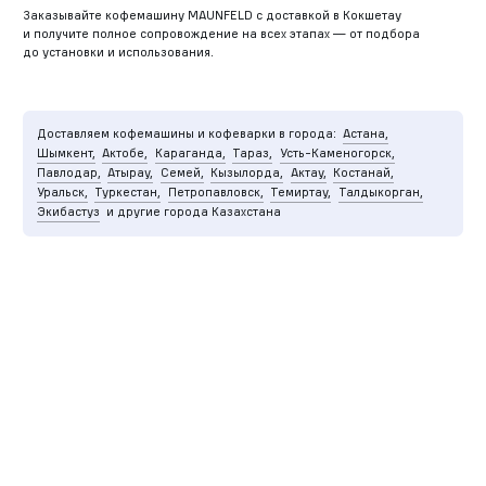
Заказывайте кофемашину MAUNFELD с доставкой в Кокшетау
и получите полное сопровождение на всех этапах — от подбора
до установки и использования.
Доставляем кофемашины и кофеварки в города:
Астана,
Шымкент,
Актобе,
Караганда,
Тараз,
Усть-Каменогорск,
Павлодар,
Атырау,
Семей,
Кызылорда,
Актау,
Костанай,
Уральск,
Туркестан,
Петропавловск,
Темиртау,
Талдыкорган,
Экибастуз
и другие города Казахстана