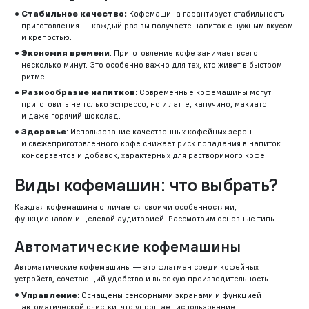
Стабильное качество:
Кофемашина гарантирует стабильность
приготовления — каждый раз вы получаете напиток с нужным вкусом
и крепостью.
Экономия времени
: Приготовление кофе занимает всего
несколько минут. Это особенно важно для тех, кто живет в быстром
ритме.
Разнообразие напитков
: Современные кофемашины могут
приготовить не только эспрессо, но и латте, капучино, макиато
и даже горячий шоколад.
Здоровье
: Использование качественных кофейных зерен
и свежеприготовленного кофе снижает риск попадания в напиток
консервантов и добавок, характерных для растворимого кофе.
Виды кофемашин: что выбрать?
Каждая кофемашина отличается своими особенностями,
функционалом и целевой аудиторией. Рассмотрим основные типы.
Автоматические кофемашины
Автоматические кофемашины
— это флагман среди кофейных
устройств, сочетающий удобство и высокую производительность.
Управление
: Оснащены сенсорными экранами и функцией
автоматической очистки, что упрощает использование.