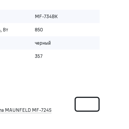
MF-734BK
, Вт
850
черный
357
ипа MAUNFELD MF-724S