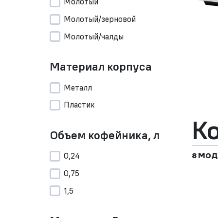
Молотый
Молотый/зерновой
Молотый/чалды
Материал корпуса
Металл
Пластик
К
Объем кофейника, л
0,24
8 МОД
0,75
1,5