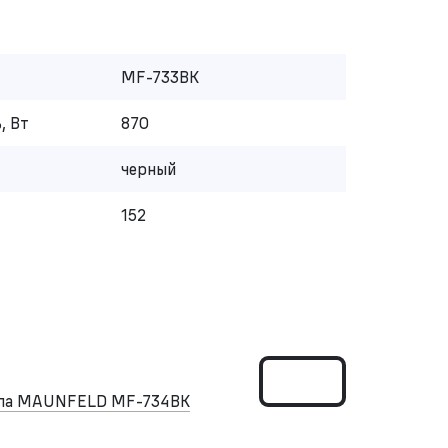
MF-733BK
, Вт
870
черный
152
ипа MAUNFELD MF-734BK