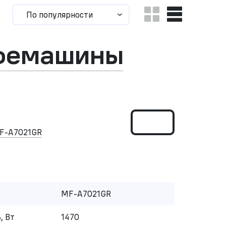
По популярности
офемашины
F-A7021GR
MF-A7021GR
, Вт
1470