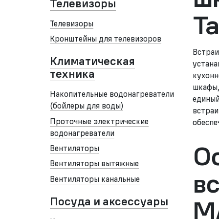
Телевизоры
Т
Телевизоры
Кронштейны для телевизоров
Встраи
Климатическая
устана
техника
кухонн
шкафы,
Накопительные водонагреватели
единый
(бойлеры для воды)
встраи
Проточные электрические
обеспе
водонагреватели
О
Вентиляторы
Вентиляторы вытяжные
в
Вентиляторы канальные
Посуда и аксессуары
M