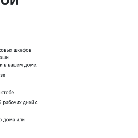
ховых шкафов
наши
и в вашем доме.
азе
ктобе.
4 рабочих дней с
о дома или