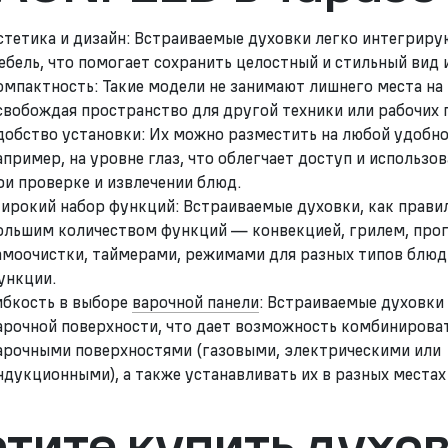
стетика и дизайн: Встраиваемые духовки легко интегриру
ебель, что помогает сохранить целостный и стильный вид 
омпактность: Такие модели не занимают лишнего места на 
свобождая пространство для другой техники или рабочих 
добство установки: Их можно разместить на любой удобно
апример, на уровне глаз, что облегчает доступ и использов
ри проверке и извлечении блюд.
ирокий набор функций: Встраиваемые духовки, как прави
ольшим количеством функций — конвекцией, грилем, пр
амоочистки, таймерами, режимами для разных типов блюд
ункции.
ибкость в выборе
варочной панели
: Встраиваемые духовки 
арочной поверхности, что дает возможность комбинирова
арочными поверхностями (газовыми, электрическими или
ндукционными), а также устанавливать их в разных местах
тите купить духо