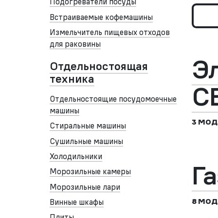
Подогреватели посуды
Встраиваемые кофемашины
Измельчитель пищевых отходов
для раковины
Э
Отдельностоящая
техника
С
Отдельностоящие посудомоечные
машины
3 МОД
Стиральные машины
Сушильные машины
Холодильники
Г
Морозильные камеры
Морозильные лари
Винные шкафы
8 МОД
Плиты