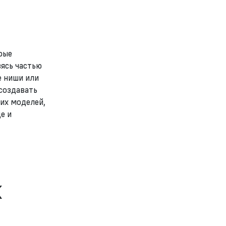
рые
ясь частью
е ниши или
создавать
их моделей,
е и
к