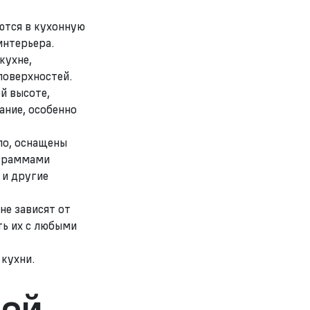
ются в кухонную
интерьера.
кухне,
поверхностей.
й высоте,
ание, особенно
ло, оснащены
ограммами
 и другие
не зависят от
ть их с любыми
 кухни.
вой