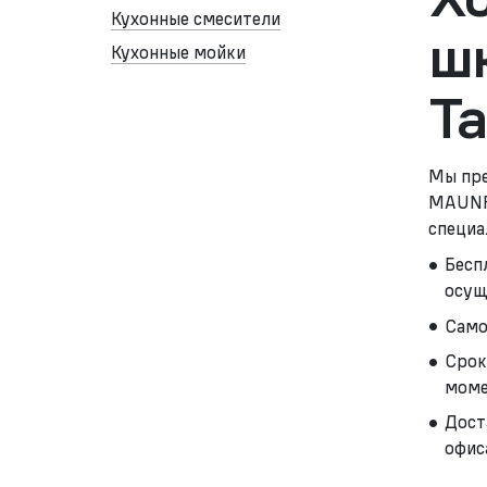
Кухонные смесители
ш
Кухонные мойки
Т
Мы пре
MAUNFE
специа
Бесп
осущ
Само
Срок
моме
Дост
офис