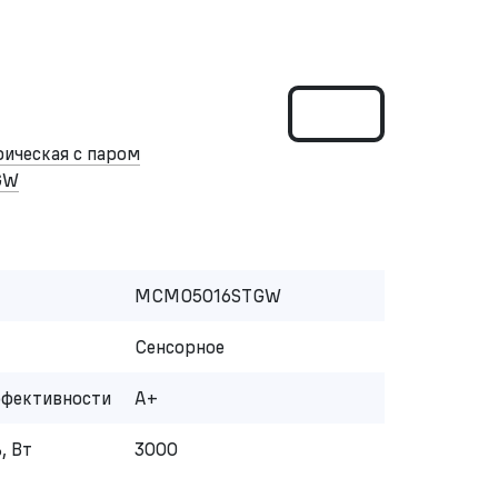
рическая с паром
GW
MCMO5016STGW
Сенсорное
ффективности
A+
, Вт
3000