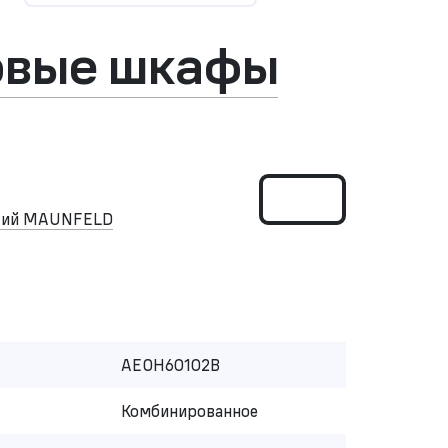
овые шкафы
ский MAUNFELD
AEOH60102B
Комбинированное