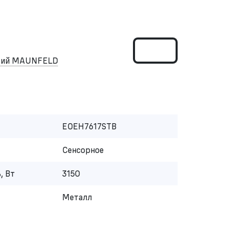
ский MAUNFELD
EOEH7617STB
Сенсорное
, Вт
3150
Металл