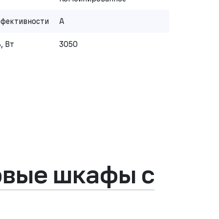
ффективности
A
, Вт
3050
овые шкафы с