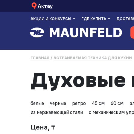
Актау
АКЦИИ И КОНКУРСЫ
ГДЕ КУПИТЬ
ДОСТАВК
ГЛАВНАЯ
ВСТРАИВАЕМАЯ ТЕХНИКА ДЛЯ КУХНИ
Духовые 
белые
черные
ретро
45 см
60 см
э
из нержавеющей стали
с механическим уп
Цена, ₸