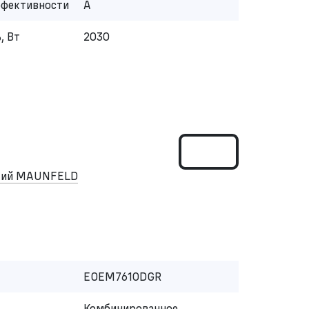
ффективности
A
, Вт
2030
ский MAUNFELD
EOEM7610DGR
Комбинированное