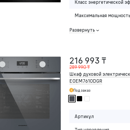
Класс энергетической э
Максимальная мощность
Развернуть
216 993 ₸
289 990 ₸
Шкаф духовой электриче
EOEM7610DGR
Под заказ
Артикул
Тип управления