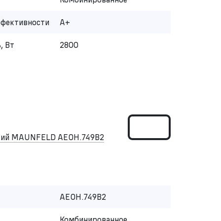
ффективности
A+
, Вт
2800
ский MAUNFELD AEOH.749B2
AEOH.749B2
Комбинированное