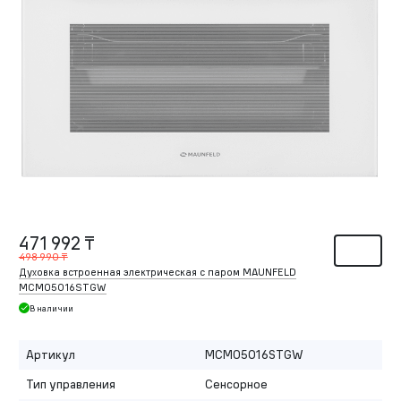
471 992 ₸
498 990 ₸
Духовка встроенная электрическая с паром MAUNFELD
MCMO5016STGW
В наличии
Артикул
MCMO5016STGW
Тип управления
Сенсорное