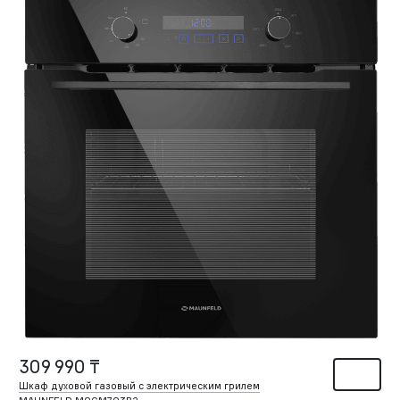
309 990 ₸
Шкаф духовой газовый с электрическим грилем