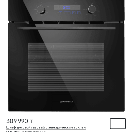
309 990 ₸
Шкаф духовой газовый с электрическим грилем