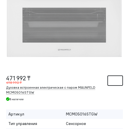
471 992 ₸
498 990 ₸
Духовка встроенная электрическая с паром MAUNFELD
MCMO5016STGW
В наличии
Артикул
MCMO5016STGW
Тип управления
Сенсорное