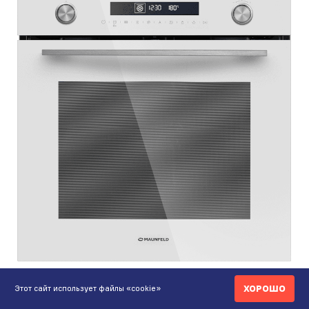
579 590 ₸
ХОРОШО
Этот сайт использует файлы «cookie»
Шкаф духовой электрический с СВЧ MAUNFELD
MEOR7217DMW