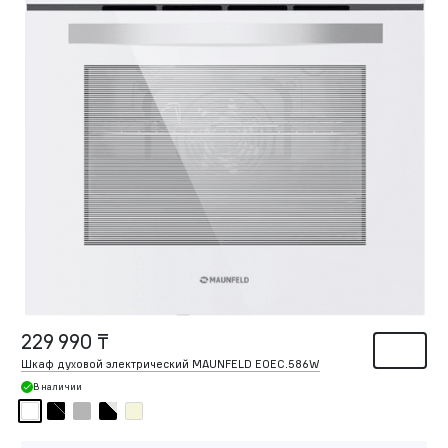
229 990 ₸
Шкаф духовой электрический MAUNFELD EOEС.586W
В наличии