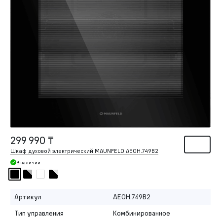
299 990 ₸
Шкаф духовой электрический MAUNFELD AEOH.749B2
В наличии
Артикул
AEOH.749B2
Тип управления
Комбинированное