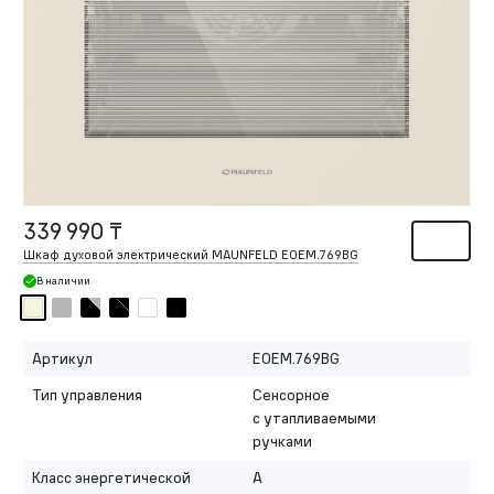
339 990 ₸
Шкаф духовой электрический MAUNFELD EOEM.769BG
В наличии
Артикул
EOEM.769BG
Тип управления
Сенсорное
с утапливаемыми
ручками
Класс энергетической
A