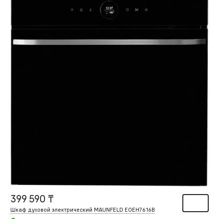
399 590 ₸
Шкаф духовой электрический MAUNFELD EOEH7616B