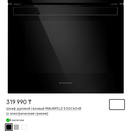
319 990 ₸
Шкаф духовой газовый MAUNFELD EOGC604B
(с электрическим грилем)
В наличии