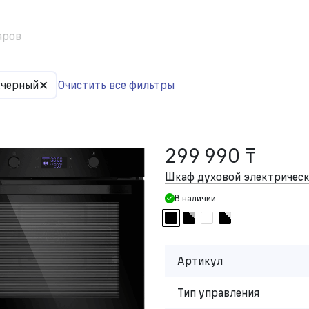
аров
×
:
черный
Очистить все фильтры
299 990 ₸
Шкаф духовой электриче
В наличии
Артикул
Тип управления