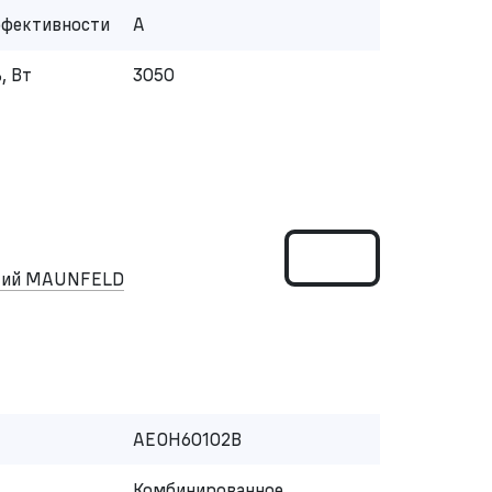
ффективности
A
, Вт
3050
ский MAUNFELD
AEOH60102B
Комбинированное