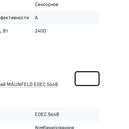
Сенсорное
ффективности
A
, Вт
2400
ский MAUNFELD EOEC.564B
EOEC.564B
Комбинированное