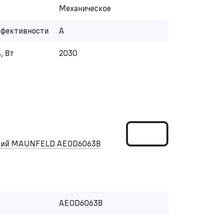
Механическое
ффективности
A
, Вт
2030
ский MAUNFELD AEOD6063B
AEOD6063B