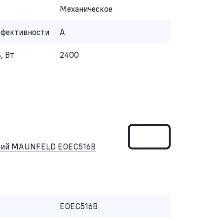
Механическое
ффективности
A
, Вт
2400
ский MAUNFELD EOEC516B
EOEC516B