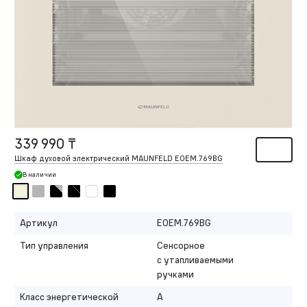
339 990 ₸
Шкаф духовой электрический MAUNFELD EOEM.769BG
В наличии
Артикул
EOEM.769BG
Тип управления
Сенсорное
с утапливаемыми
ручками
Класс энергетической
A