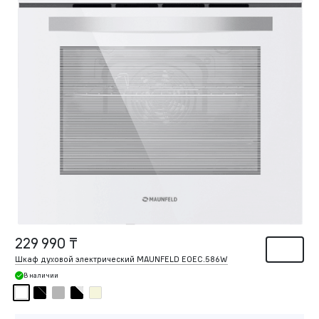
229 990 ₸
Шкаф духовой электрический MAUNFELD EOEС.586W
В наличии