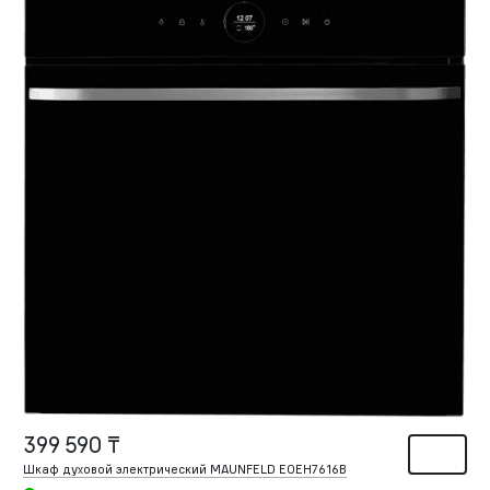
399 590 ₸
Шкаф духовой электрический MAUNFELD EOEH7616B