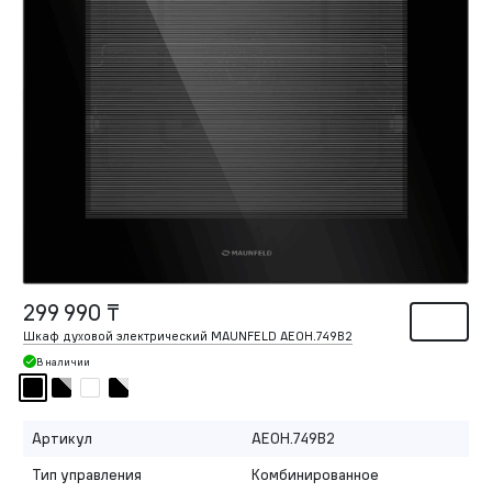
299 990 ₸
Шкаф духовой электрический MAUNFELD AEOH.749B2
В наличии
Артикул
AEOH.749B2
Тип управления
Комбинированное