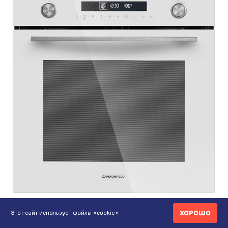
579 590 ₸
ХОРОШО
Этот сайт использует файлы «cookie»
Шкаф духовой электрический с СВЧ MAUNFELD
MEOR7217DMW