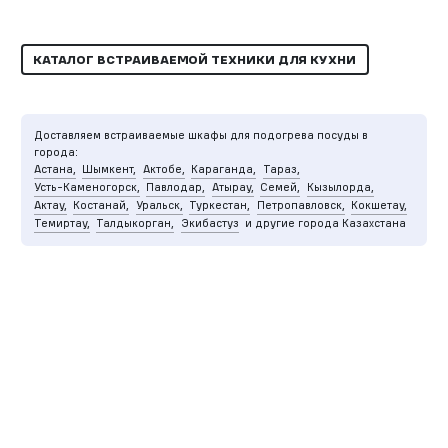
КАТАЛОГ ВСТРАИВАЕМОЙ ТЕХНИКИ ДЛЯ КУХНИ
Доставляем встраиваемые шкафы для подогрева посуды в
города:
Астана,
Шымкент,
Актобе,
Караганда,
Тараз,
Усть-Каменогорск,
Павлодар,
Атырау,
Семей,
Кызылорда,
Актау,
Костанай,
Уральск,
Туркестан,
Петропавловск,
Кокшетау,
Темиртау,
Талдыкорган,
Экибастуз
и другие города Казахстана