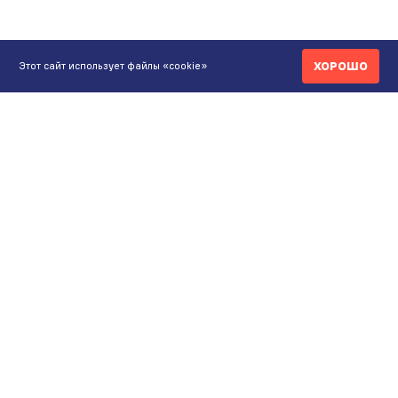
ХОРОШО
Этот сайт использует файлы «cookie»
КОНТАКТЫ
ИНТЕРНЕТ-МАГАЗИН
+7 771 200 77 99
ПН-ВС 9.00-20:00
shop@maunfeld.kz
ОПТОВЫЕ ПРОДАЖИ